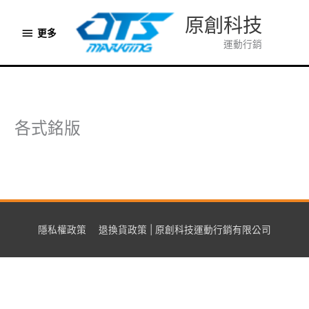
跳
原創科技
至
更
更多
主
運動行銷
多
要
內
容
各式銘版
隱私權政策
退換貨政策 | 原創科技運動行銷有限公司