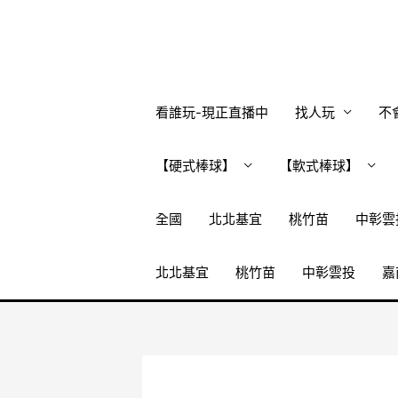
跳
至
主
要
內
看誰玩-現正直播中
找人玩
不
容
【硬式棒球】
【軟式棒球】
全國
北北基宜
桃竹苗
中彰雲
北北基宜
桃竹苗
中彰雲投
嘉