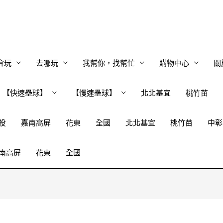
會玩
去哪玩
我幫你，找幫忙
購物中心
關
【快速壘球】
【慢速壘球】
北北基宜
桃竹苗
投
嘉南高屏
花東
全國
北北基宜
桃竹苗
中彰
南高屏
花東
全國