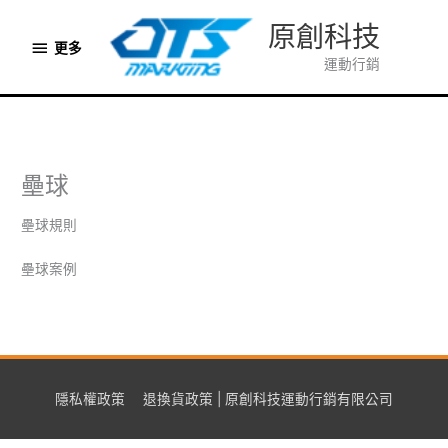
跳
原創科技
至
更
更多
主
運動行銷
多
要
內
容
壘球
壘球規則
壘球案例
隱私權政策
退換貨政策 | 原創科技運動行銷有限公司