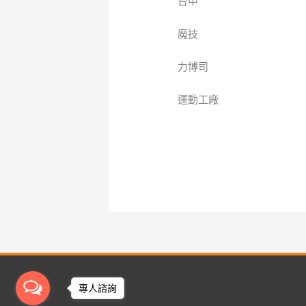
台中
魔技
力博司
運動工廠
專人諮詢