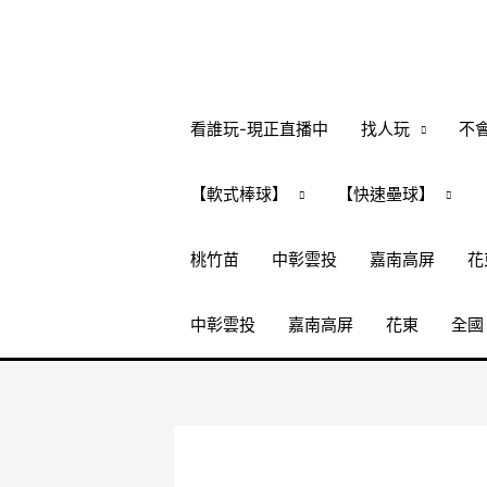
跳
至
主
要
內
看誰玩-現正直播中
找人玩
不
容
【軟式棒球】
【快速壘球】
桃竹苗
中彰雲投
嘉南高屏
花
中彰雲投
嘉南高屏
花東
全國