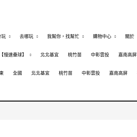
會玩
去哪玩
我幫你，找幫忙
購物中心
關於
【慢速壘球】
北北基宜
桃竹苗
中彰雲投
嘉南高屏
東
全國
北北基宜
桃竹苗
中彰雲投
嘉南高屏