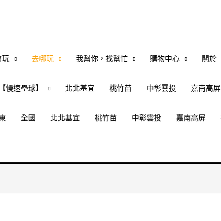
會玩
去哪玩
我幫你，找幫忙
購物中心
關於
【慢速壘球】
北北基宜
桃竹苗
中彰雲投
嘉南高屏
東
全國
北北基宜
桃竹苗
中彰雲投
嘉南高屏