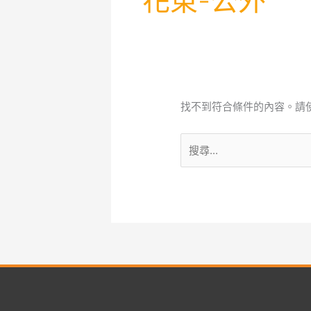
花東-公外
找不到符合條件的內容。請
搜
尋
關
鍵
字: