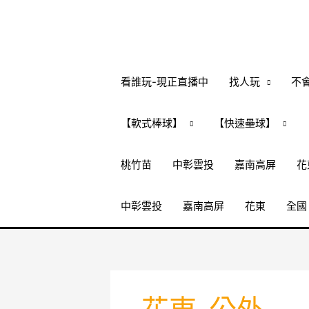
跳
至
主
要
內
看誰玩-現正直播中
找人玩
不
容
【軟式棒球】
【快速壘球】
桃竹苗
中彰雲投
嘉南高屏
花
中彰雲投
嘉南高屏
花東
全國