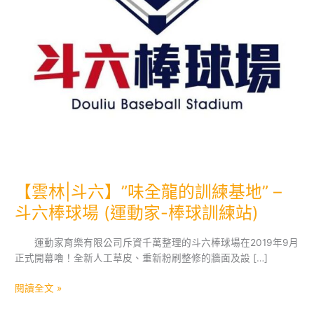
【雲林|斗六】”味全龍的訓練基地” –
斗六棒球場 (運動家-棒球訓練站)
運動家育樂有限公司斥資千萬整理的斗六棒球場在2019年9月
正式開幕嚕！全新人工草皮、重新粉刷整修的牆面及設 […]
【雲
閱讀全文 »
林|