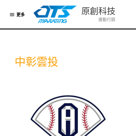
跳
原創科技
至
更
更多
主
運動行銷
多
要
內
容
中彰雲投