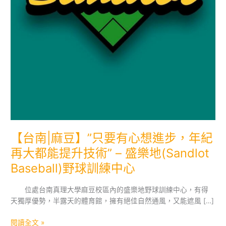
【台南|麻豆】”只要有心想進步，年紀
再大都能提升技術” – 盛樂地(Sandlot
Baseball)野球訓練中心
位處台南真理大學麻豆校區內的盛樂地野球訓練中心，有得
天獨厚優勢，半露天的體育館，擁有絕佳自然通風，又能遮風 […]
【台
閱讀全文 »