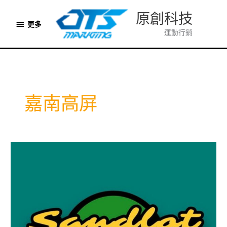
跳
原創科技
至
更
更多
主
運動行銷
多
要
內
容
嘉南高屏