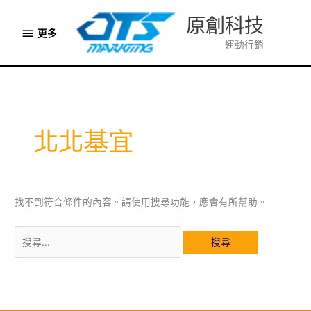
跳
原創科技
至
更
更多
主
運動行銷
多
要
內
容
北北基宜
找不到符合條件的內容。請使用搜尋功能，應會有所幫助。
搜
尋
關
鍵
字: