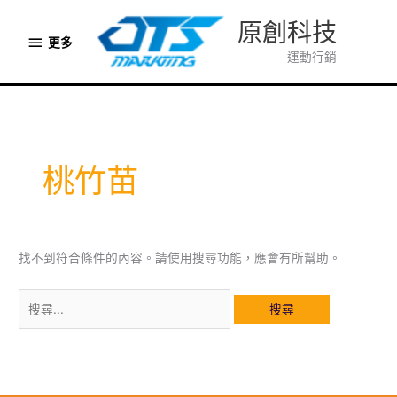
跳
原創科技
至
更
更多
主
運動行銷
多
要
內
容
桃竹苗
找不到符合條件的內容。請使用搜尋功能，應會有所幫助。
搜
尋
關
鍵
字: