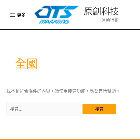
跳
原創科技
至
更
更多
主
運動行銷
多
要
內
容
全國
找不到符合條件的內容。請使用搜尋功能，應會有所幫助。
搜
尋
關
鍵
字: