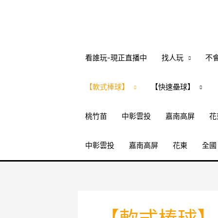
跳
至
主
要
內
看誰玩-現正直播中
找人玩
不
容
【軟式棒球】
【快速壘球】
桃竹苗
中彰雲投
嘉南高屏
花
中彰雲投
嘉南高屏
花東
全國