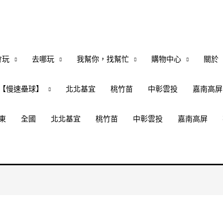
會玩
去哪玩
我幫你，找幫忙
購物中心
關於
【慢速壘球】
北北基宜
桃竹苗
中彰雲投
嘉南高屏
東
全國
北北基宜
桃竹苗
中彰雲投
嘉南高屏