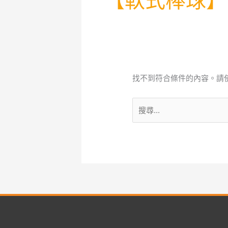
【軟式棒球】
找不到符合條件的內容。請
搜
尋
關
鍵
字: