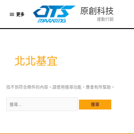
跳
原創科技
至
更
更多
主
運動行銷
多
要
內
容
北北基宜
找不到符合條件的內容。請使用搜尋功能，應會有所幫助。
搜
尋
關
鍵
字: