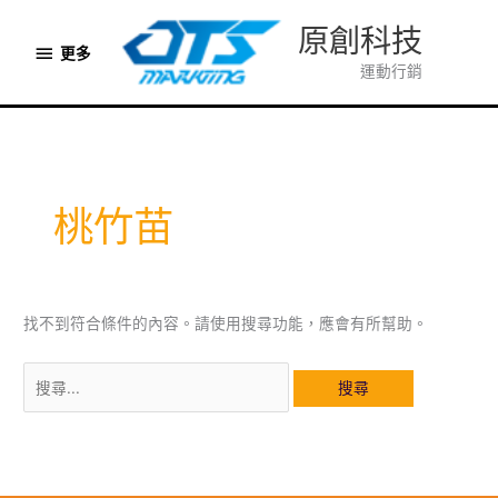
跳
原創科技
至
更
更多
主
運動行銷
多
要
內
容
桃竹苗
找不到符合條件的內容。請使用搜尋功能，應會有所幫助。
搜
尋
關
鍵
字: