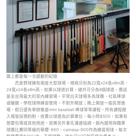
牆上都是每一次感動的紀錄
虎倉野球擁有兩座大型球場，規格分別為22寬x24長x8m高、
24寬x24長x8m高，如果以球道計算，總共可分為8個球道，應該
是全台灣最大的室內練習場。平常白天球場多為球團、社區棒球
或機關、學校球隊練習使用，不對外開放；晚上開放一般民眾進
場，假日還有舉辦像是mini baseball 棒球等等課程，所有課程跟
入場皆採預約制，收費以球道為計算單位，每小時$500，如果有
想要包場或其他用途，就需另外事先溝通協調。館內選用與職業
球團比賽同等級的華櫻-960、camasa-900作為練習用球，每次