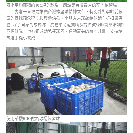
兩座平均面積約165坪的球場，應該是台灣最大的室內練習場
虎倉一直致力推廣台灣棒壘球精神文化，特別針對學齡前孩
童的野球觀念建立和興趣培養，小朋友來球館練球還有折扣優惠
喔!!除了自身的成棒隊，虎倉平時還贊助及提供教練師資來培訓社
區棒球隊，也有組成幼兒棒球隊，運動菁英的育才計畫，支持培
育選手從小養成。
使用華櫻960做為球場練習球