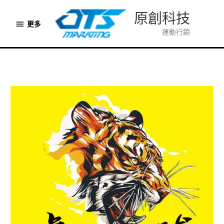
跳
原創科技
至
更
更多
主
運動行銷
多
要
內
容