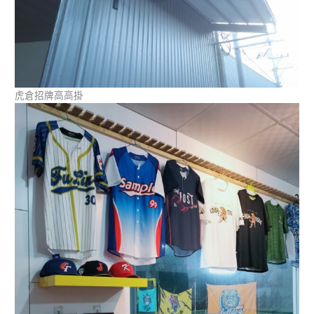
虎倉招牌高高掛