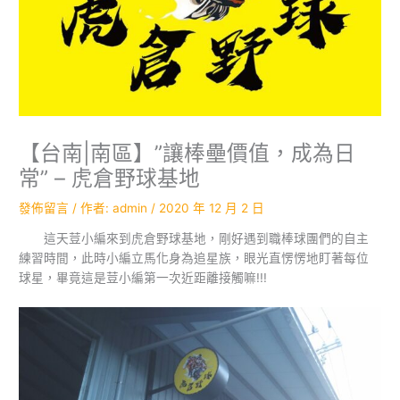
【台南|南區】”讓棒壘價值，成為日
常” – 虎倉野球基地
發佈留言
/ 作者:
admin
/
2020 年 12 月 2 日
這天荳小編來到虎倉野球基地，剛好遇到職棒球團們的自主
練習時間，此時小編立馬化身為追星族，眼光直愣愣地盯著每位
球星，畢竟這是荳小編第一次近距離接觸嘛!!!