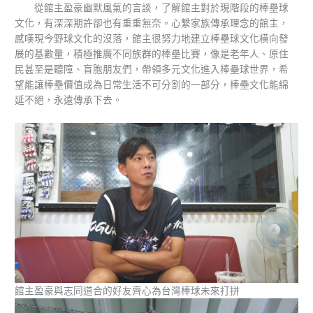
從館主盈豪幽默風氣的言談，了解館主對於現階段的棒壘球
文化，有深深期許卻也有重重無奈。心繫家族傳承理念的館主，
感嘆現今野球文化的沒落，館主很努力地建立棒壘球文化橫向發
展的基數量，積極推廣不同族群的棒壘比賽，像是老年人、原住
民甚至是聽障、盲胞朋友們，帶領多元文化進入棒壘球世界，希
望能讓棒壘價值成為日常生活不可分割的一部分，棒壘文化能綿
延不絕，永遠傳承下去。
館主盈豪與志同道合的好友齊心為台灣棒球未來打拼