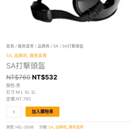
首頁
/
廠商直寄
/
品牌商
/
SA
/ SA打擊頭盔
SA
,
品牌商
,
廠商直寄
SA打擊頭盔
原
目
NT$
760
NT$
532
始
前
顏色:黑
價
價
尺寸:M L XL 2L
格：
格：
定價:NT.760
NT$760。
NT$532。
SA
加入購物車
打
擊
貨號:
HEL-200B
分類:
SA
,
品牌商
,
廠商直寄
頭
盔