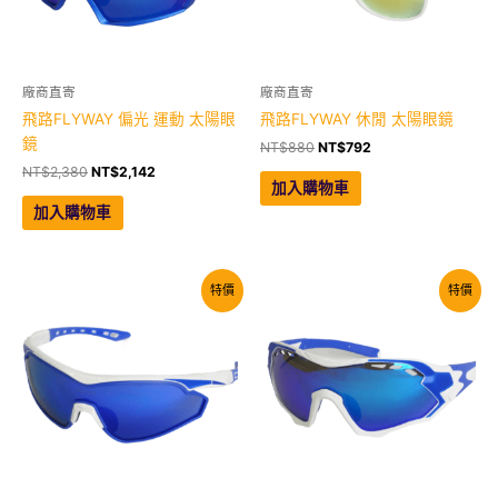
廠商直寄
廠商直寄
飛路FLYWAY 偏光 運動 太陽眼
飛路FLYWAY 休閒 太陽眼鏡
鏡
原
目
NT$
880
NT$
792
始
前
原
目
NT$
2,380
NT$
2,142
價
價
加入購物車
始
前
格：
格：
價
價
加入購物車
NT$880。
NT$792。
格：
格：
NT$2,380。
NT$2,142。
特價
特價