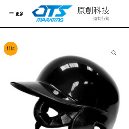
跳
原創科技
至
更
更多
主
運動行銷
多
要
內
容
特價